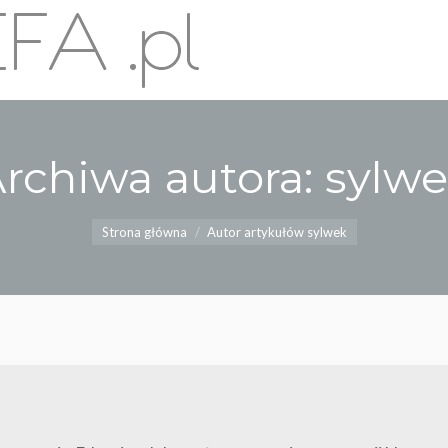
rchiwa autora:
sylw
Jesteś tutaj:
Strona główna
Autor artykułów sylwek